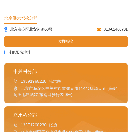
北京远大驾校总部
北京海淀区北安河路68号
010-62466731
立即报名
其他报名地址
中关村分部
13391965228 张洪段
北京市海淀区中关村街道知春路114号华源大厦 (海淀
黄庄地铁站C1东南口步行220米)
立水桥分部
13371768230 张勇