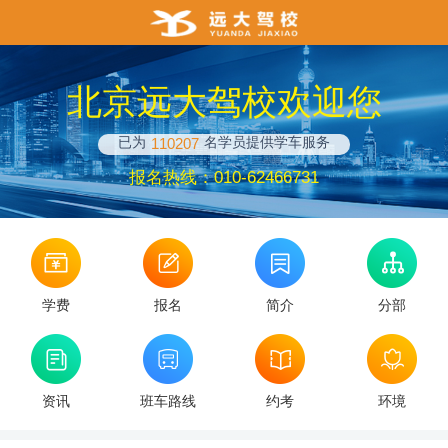
北京远大驾校欢迎您
已为
名学员提供学车服务
110207
报名热线：010-62466731
学费
报名
简介
分部
资讯
班车路线
约考
环境