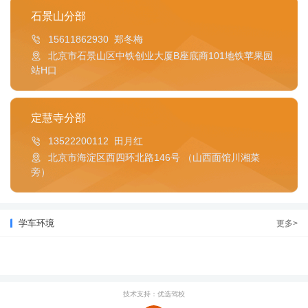
石景山分部
15611862930 郑冬梅
北京市石景山区中铁创业大厦B座底商101地铁苹果园
站H口
定慧寺分部
13522200112 田月红
北京市海淀区西四环北路146号 （山西面馆川湘菜
旁）
学车环境
更多>
技术支持：优选驾校