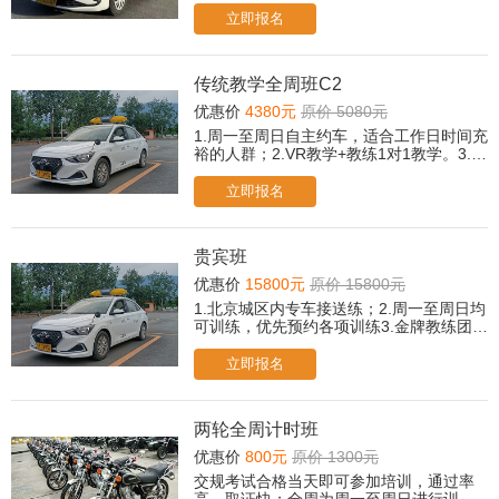
听可后台提交报名，老师会尽快与您联
立即报名
系！）
传统教学全周班C2
优惠价
4380元
原价 5080元
1.周一至周日自主约车，适合工作日时间充
裕的人群；2.VR教学+教练1对1教学。3.所
有科目免费2次考前模拟。（遇忙或无人接
听可后台提交报名，老师会尽快与您联
立即报名
系！）
贵宾班
优惠价
15800元
原价 15800元
1.北京城区内专车接送练；2.周一至周日均
可训练，优先预约各项训练3.金牌教练团队
和私人管家、校领导跟踪服务直至取证；4.
人工+智能/传统教学双模式，自由选择；5.
立即报名
专属贵宾休息室茶歇、冷饮、小食、餐
点；6.取证后，赠送摩托车驾驶培训课程；
7.所有科目免费2次考前模拟；
两轮全周计时班
优惠价
800元
原价 1300元
交规考试合格当天即可参加培训，通过率