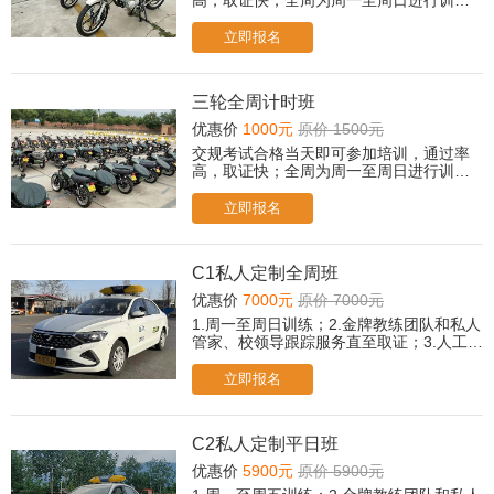
高，取证快；全周为周一至周日进行训
练。
立即报名
三轮全周计时班
优惠价
1000元
原价 1500元
交规考试合格当天即可参加培训，通过率
高，取证快；全周为周一至周日进行训
练。
立即报名
C1私人定制全周班
优惠价
7000元
原价 7000元
1.周一至周日训练；2.金牌教练团队和私人
管家、校领导跟踪服务直至取证；3.人工
+智能/传统教学双模式，自由选择；4.专属
贵宾休息室茶歇、冷饮、小食；5.取证后，
立即报名
赠送摩托车驾驶培训课程；6.所有科目免费
2次考前模拟；
C2私人定制平日班
优惠价
5900元
原价 5900元